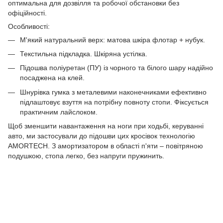
оптимальна для дозвілля та робочої обстановки без
офіційності.
Особливості:
М'який натуральний верх: матова шкіра флотар + нубук.
Текстильна підкладка. Шкіряна устілка.
Підошва поліуретан (ПУ) із чорного та білого шару надійно
посаджена на клей.
Шнурівка гумка з металевими наконечниками ефективно
підлаштовує взуття на потрібну повноту стопи. Фіксується
практичним лайслоком.
Щоб зменшити навантаження на ноги при ходьбі, керуванні
авто, ми застосували до підошви цих кросівок технологію
AMORTECH. З амортизатором в області п'яти – повітряною
подушкою, стопа легко, без напруги пружинить.