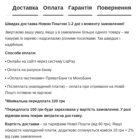
Доставка
Оплата
Гарантія
Повернення
Швидка доставка Новою Поштою 1-2 дні з моменту замовлення!
Звертаємо вашу увагу, якщо у в замовленні більше одного товару – ми
пакуємо їх окремо і надсилаємо різними посилками. Так швидше і
надійніше.
Способи оплати:
• Онлайн на сайті через систему LiqPay.
• Оплата на рахунок банку
• «Оплата частинами» ПриватБанк та МоноБанк
• Післяплата (накладений платіж) – оплата при отриманні на Новій
Пошті готівкою чи карткою.
*Мінімальна передплата 100 грн
*Передплата 100 грн буде зарахована у вартість замовлення. У разі
відмови вона покриє витрати на доставку.
Вартість доставки
– за тарифами Нової Пошти (від 80 грн). Якщо
обираєте накладений платіж, додатково сплачується комісія 20 грн + 2%
від суми замовлення.