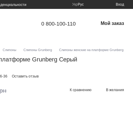
Укр
Рус
Вход
иденциальности
0 800-100-110
Мой заказ
Слипоны
Слипоны Grunberg
Слипоны женские на платформе Grunberg
 платформе Grunberg Cерый
6-36
Оставить отзыв
грн
К сравнению
В желания