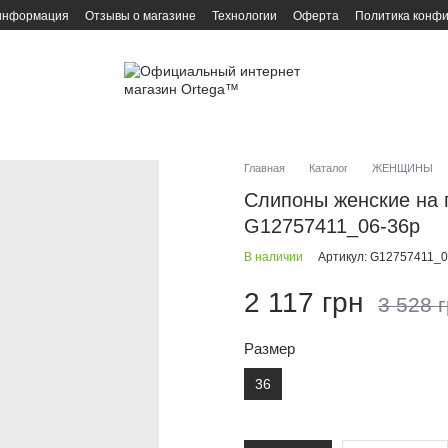
 информация
Отзывы о магазине
Технологии
Оферта
Политика конф
Главная
Каталог
ЖЕНЩИНЫ
Слипоны женские на
G12757411_06-36р
В наличии
Артикул: G12757411_0
2 117 грн
3 528 
Размер
36