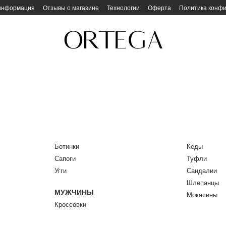
 информация
Отзывы о магазине
Технологии
Оферта
Политика конф
Ботинки
Кеды
Сапоги
Туфли
Угги
Сандалии
Шлепанцы
МУЖЧИНЫ
Мокасины
Кроссовки