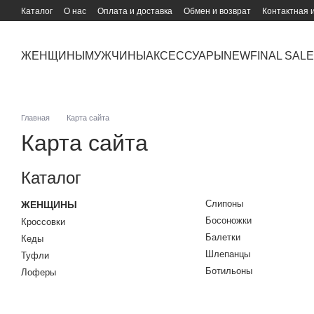
Перейти к основному контенту
Каталог
О нас
Оплата и доставка
Обмен и возврат
Контактная
ЖЕНЩИНЫ
МУЖЧИНЫ
АКСЕССУАРЫ
NEW
FINAL SALE
Главная
Карта сайта
Карта сайта
Каталог
Слипоны
ЖЕНЩИНЫ
Босоножки
Кроссовки
Балетки
Кеды
Шлепанцы
Туфли
Ботильоны
Лоферы