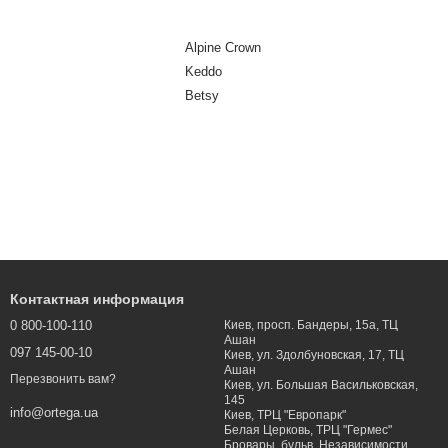
Alpine Crown
Keddo
Betsy
Контактная информация
0 800-100-110
Киев, просп. Бандеры, 15а, ТЦ
Ашан
097 145-00-10
Киев, ул. Здолбуновская, 17, ТЦ
Ашан
Перезвонить вам?
Киев, ул. Большая Васильковская,
145
info@ortega.ua
Киев, ТРЦ "Европарк"
Белая Церковь, ТРЦ "Гермес"
Бровары, бульв. Независимости,