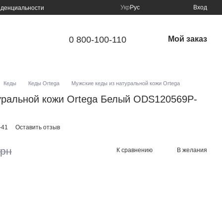
Укр
Рус
Вход
иденциальности
0 800-100-110
Мой заказ
Кеды
Кеды Ortega
Мужские кеды из натуральной кожи Ortega
уральной кожи Ortega Белый ODS120569P-
-41
Оставить отзыв
грн
К сравнению
В желания