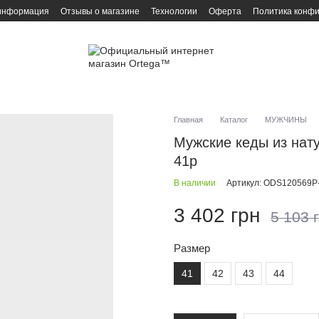
 информация
Отзывы о магазине
Технологии
Оферта
Политика конф
Главная
Каталог
МУЖЧИНЫ
Мужские кеды из нат
41р
В наличии
Артикул: ODS120569P
3 402 грн
5 103 
Размер
41
42
43
44