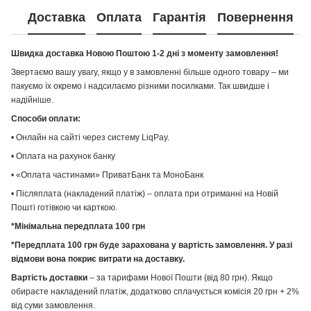
Доставка
Оплата
Гарантія
Повернення
Швидка доставка Новою Поштою 1-2 дні з моменту замовлення!
Звертаємо вашу увагу, якщо у в замовленні більше одного товару – ми
пакуємо їх окремо і надсилаємо різними посилками. Так швидше і
надійніше.
Способи оплати:
• Онлайн на сайті через систему LiqPay.
• Оплата на рахунок банку
• «Оплата частинами» ПриватБанк та МоноБанк
• Післяплата (накладений платіж) – оплата при отриманні на Новій
Пошті готівкою чи карткою.
*Мінімальна передплата 100 грн
*Передплата 100 грн буде зарахована у вартість замовлення. У разі
відмови вона покриє витрати на доставку.
Вартість доставки
– за тарифами Нової Пошти (від 80 грн). Якщо
обираєте накладений платіж, додатково сплачується комісія 20 грн + 2%
від суми замовлення.