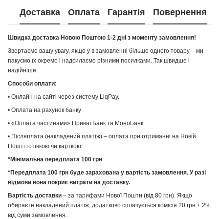
Доставка
Оплата
Гарантія
Повернення
Швидка доставка Новою Поштою 1-2 дні з моменту замовлення!
Звертаємо вашу увагу, якщо у в замовленні більше одного товару – ми
пакуємо їх окремо і надсилаємо різними посилками. Так швидше і
надійніше.
Способи оплати:
• Онлайн на сайті через систему LiqPay.
• Оплата на рахунок банку
• «Оплата частинами» ПриватБанк та МоноБанк
• Післяплата (накладений платіж) – оплата при отриманні на Новій
Пошті готівкою чи карткою.
*Мінімальна передплата 100 грн
*Передплата 100 грн буде зарахована у вартість замовлення. У разі
відмови вона покриє витрати на доставку.
Вартість доставки
– за тарифами Нової Пошти (від 80 грн). Якщо
обираєте накладений платіж, додатково сплачується комісія 20 грн + 2%
від суми замовлення.