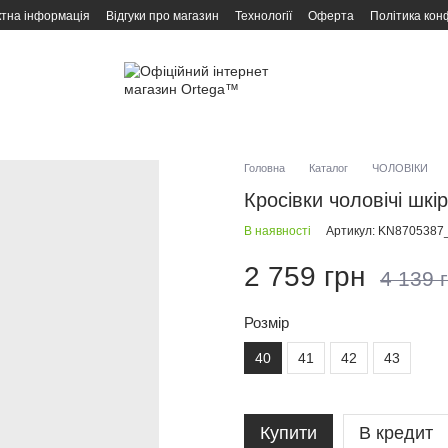
ктна інформація
Відгуки про магазин
Технології
Оферта
Політика кон
Головна
Каталог
ЧОЛОВІКИ
Кросівки чоловічі шк
В наявності
Артикул: KN8705387
2 759 грн
4 139 
Розмір
40
41
42
43
Купити
В кредит