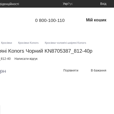
Укр
Рус
Вхід
фіденційності
0 800-100-110
Мій кошик
Кросівки
Кросівки Konors
Кросівки чоловічі шкіряні Konors
іряні Konors Чорний KN8705387_812-40р
_812-40
Написати відгук
грн
Порівняти
В бажання