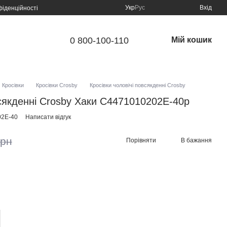
Укр
Рус
Вхід
фіденційності
0 800-100-110
Мій кошик
Кросівки
Кросівки Crosby
Кросівки чоловічі повсякденні Crosby
всякденні Crosby Хаки C4471010202E-40р
02E-40
Написати відгук
грн
Порівняти
В бажання