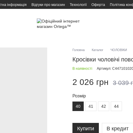
ктна інформація
Відгуки про магазин
Технології
Оферта
Політика кон
Головна
Каталог
ЧОЛОВІКИ
Кросівки чоловічі по
В наявності
Артикул: C44710102
2 026 грн
3 039 
Розмір
40
41
42
44
Купити
В кредит