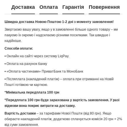
Доставка
Оплата
Гарантія
Повернення
Швидка доставка Новою Поштою 1-2 дні з моменту замовлення!
Звертаємо вашу увагу, якщо у в замовленні більше одного товару – ми
пакуємо їх окремо і надсилаємо різними посилками. Так швидше і
надійніше.
Способи оплати:
• Онлайн на сайті через систему LiqPay.
• Оплата на рахунок банку
• «Оплата частинами» ПриватБанк та МоноБанк
• Післяплата (накладений платіж) – оплата при отриманні на Новій
Пошті готівкою чи карткою.
*Мінімальна передплата 100 грн
*Передплата 100 грн буде зарахована у вартість замовлення. У разі
відмови вона покриє витрати на доставку.
Вартість доставки
– за тарифами Нової Пошти (від 80 грн). Якщо
обираєте накладений платіж, додатково сплачується комісія 20 грн + 2%
від суми замовлення.