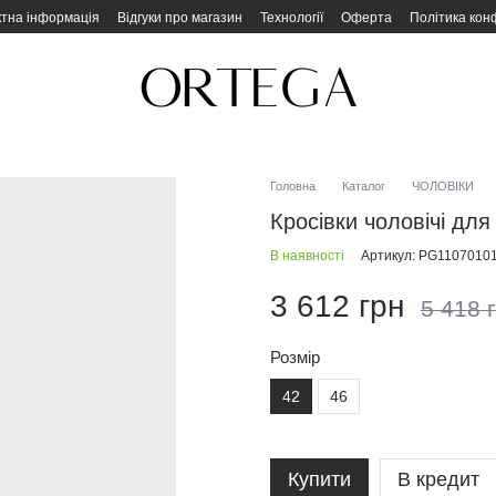
ктна інформація
Відгуки про магазин
Технології
Оферта
Політика кон
Головна
Каталог
ЧОЛОВІКИ
Кросівки чоловічі дл
В наявності
Артикул: PG1107010
3 612 грн
5 418 
Розмір
42
46
Купити
В кредит