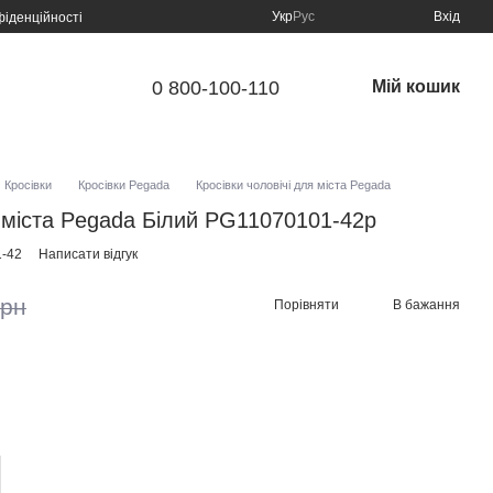
Укр
Рус
Вхід
фіденційності
0 800-100-110
Мій кошик
Кросівки
Кросівки Pegada
Кросівки чоловічі для міста Pegada
я міста Pegada Білий PG11070101-42р
1-42
Написати відгук
грн
Порівняти
В бажання