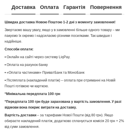
Доставка
Оплата
Гарантія
Повернення
Швидка доставка Новою Поштою 1-2 дні з моменту замовлення!
Звертаємо вашу увагу, якщо у в замовленні більше одного товару – ми
пакуємо їх окремо і надсилаємо різними посилками. Так швидше і
надійніше.
Способи оплати:
• Онлайн на сайті через систему LiqPay.
• Оплата на рахунок банку
• «Оплата частинами» ПриватБанк та МоноБанк
• Післяплата (накладений платіж) – оплата при отриманні на Новій
Пошті готівкою чи карткою.
*Мінімальна передплата 100 грн
*Передплата 100 грн буде зарахована у вартість замовлення. У разі
відмови вона покриє витрати на доставку.
Вартість доставки
– за тарифами Нової Пошти (від 80 грн). Якщо
обираєте накладений платіж, додатково сплачується комісія 20 грн + 2%
від суми замовлення.