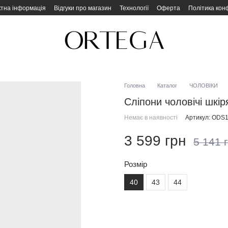
ктна інформація
Відгуки про магазин
Технології
Оферта
Політика кон
Головна
Каталог
ЧОЛОВІКИ
Сліпони чоловічі шкі
Немає в наявності
Артикул: ODS
3 599 грн
5 141 
Розмір
40
43
44