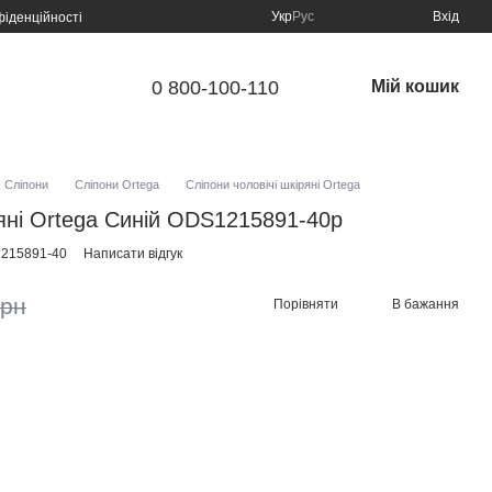
Укр
Рус
Вхід
фіденційності
0 800-100-110
Мій кошик
Сліпони
Сліпони Ortega
Сліпони чоловічі шкіряні Ortega
ряні Ortega Синій ODS1215891-40р
1215891-40
Написати відгук
грн
Порівняти
В бажання